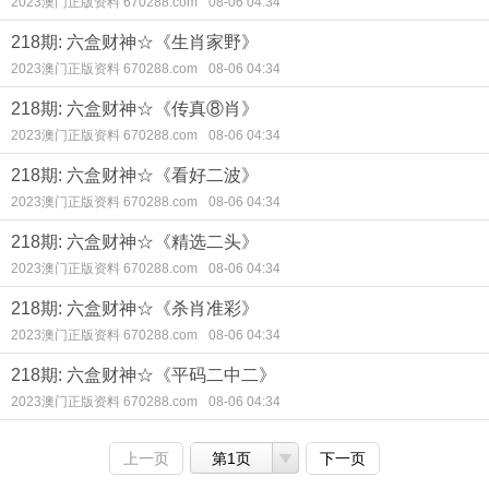
2023澳门正版资料 670288.com
08-06 04:34
218期: 六盒财神☆《生肖家野》
2023澳门正版资料 670288.com
08-06 04:34
218期: 六盒财神☆《传真⑧肖》
2023澳门正版资料 670288.com
08-06 04:34
218期: 六盒财神☆《看好二波》
2023澳门正版资料 670288.com
08-06 04:34
218期: 六盒财神☆《精选二头》
2023澳门正版资料 670288.com
08-06 04:34
218期: 六盒财神☆《杀肖准彩》
2023澳门正版资料 670288.com
08-06 04:34
218期: 六盒财神☆《平码二中二》
2023澳门正版资料 670288.com
08-06 04:34
上一页
第1页
下一页