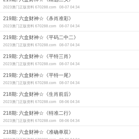
2023澳门正版资料 670288.com
08-07 04:34
219期: 六盒财神☆《杀肖准彩》
2023澳门正版资料 670288.com
08-07 04:34
219期: 六盒财神☆《平码二中二》
2023澳门正版资料 670288.com
08-07 04:34
219期: 六盒财神☆《平特三肖》
2023澳门正版资料 670288.com
08-07 04:34
219期: 六盒财神☆《平特一尾》
2023澳门正版资料 670288.com
08-07 04:34
218期: 六盒财神☆《生肖前后》
2023澳门正版资料 670288.com
08-06 04:34
218期: 六盒财神☆《特准二行》
2023澳门正版资料 670288.com
08-06 04:34
218期: 六盒财神☆《准确单双》