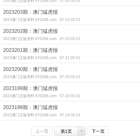
2023澳门正版资料 670288.com
07-24 05:31
2023203期：澳门猛虎报
2023澳门正版资料 670288.com
07-23 05:31
2023202期：澳门猛虎报
2023澳门正版资料 670288.com
07-22 05:31
2023201期：澳门猛虎报
2023澳门正版资料 670288.com
07-21 05:31
2023200期：澳门猛虎报
2023澳门正版资料 670288.com
07-20 05:31
2023199期：澳门猛虎报
2023澳门正版资料 670288.com
07-19 05:31
2023198期：澳门猛虎报
2023澳门正版资料 670288.com
07-18 05:31
上一页
第1页
下一页