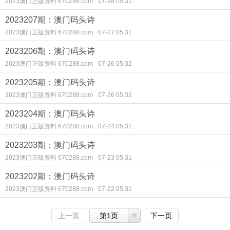
2023澳门正版资料 670288.com
07-28 05:31
2023207期：澳门码头诗
2023澳门正版资料 670288.com
07-27 05:31
2023206期：澳门码头诗
2023澳门正版资料 670288.com
07-26 05:32
2023205期：澳门码头诗
2023澳门正版资料 670288.com
07-26 05:32
2023204期：澳门码头诗
2023澳门正版资料 670288.com
07-24 05:31
2023203期：澳门码头诗
2023澳门正版资料 670288.com
07-23 05:31
2023202期：澳门码头诗
2023澳门正版资料 670288.com
07-22 05:31
上一页
第1页
下一页