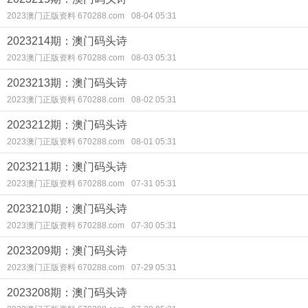
2023澳门正版资料 670288.com
08-04 05:31
2023214期：澳门码头诗
2023澳门正版资料 670288.com
08-03 05:31
2023213期：澳门码头诗
2023澳门正版资料 670288.com
08-02 05:31
2023212期：澳门码头诗
2023澳门正版资料 670288.com
08-01 05:31
2023211期：澳门码头诗
2023澳门正版资料 670288.com
07-31 05:31
2023210期：澳门码头诗
2023澳门正版资料 670288.com
07-30 05:31
2023209期：澳门码头诗
2023澳门正版资料 670288.com
07-29 05:31
2023208期：澳门码头诗