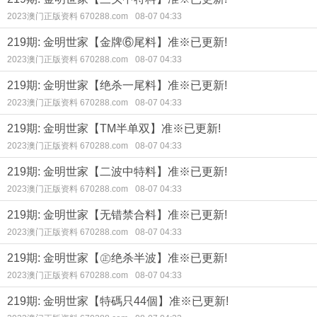
2023澳门正版资料 670288.com
08-07 04:33
219期: 金明世家【金牌⑥尾料】准※已更新!
2023澳门正版资料 670288.com
08-07 04:33
219期: 金明世家【绝杀一尾料】准※已更新!
2023澳门正版资料 670288.com
08-07 04:33
219期: 金明世家【TM半单双】准※已更新!
2023澳门正版资料 670288.com
08-07 04:33
219期: 金明世家【二波中特料】准※已更新!
2023澳门正版资料 670288.com
08-07 04:33
219期: 金明世家【无错禁合料】准※已更新!
2023澳门正版资料 670288.com
08-07 04:33
219期: 金明世家【㊣绝杀半波】准※已更新!
2023澳门正版资料 670288.com
08-07 04:33
219期: 金明世家【特碼只44個】准※已更新!